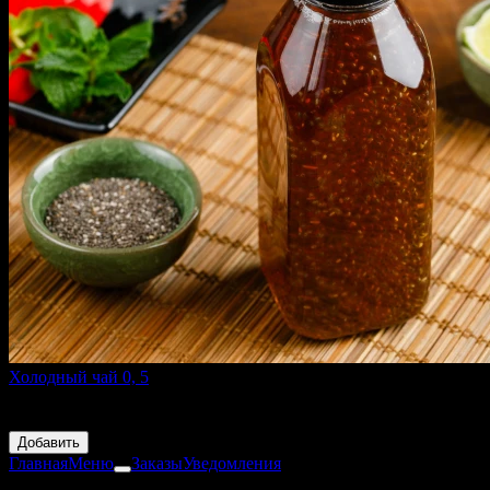
Холодный чай 0, 5
Чай эрл-грей, семена чиа
159 ₽
Добавить
Главная
Меню
Заказы
Уведомления