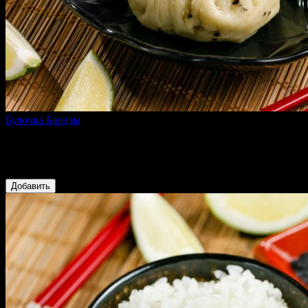
Булочка Баоцзы
50 г
Булочка из пшенично-рисовой муки с кунжутом,
приготовленная на пару
89 ₽
Добавить