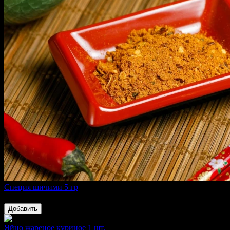
Специя шичими 5 гр
40 ₽
Добавить
Яйцо жареное куриное 1 шт.