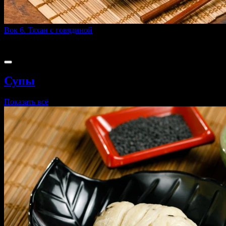
Вок 6. Тяхан с говядиной
260 г
309 ₽
Супы
Показать всё