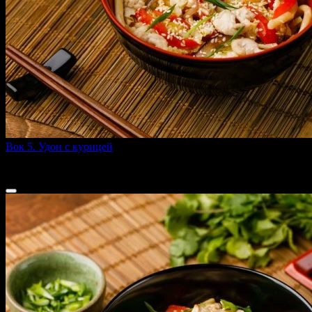
Вок 5. Удон с курицей
320 г
299 ₽