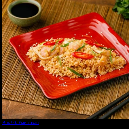
Вок 90. Уми гохан
250 г