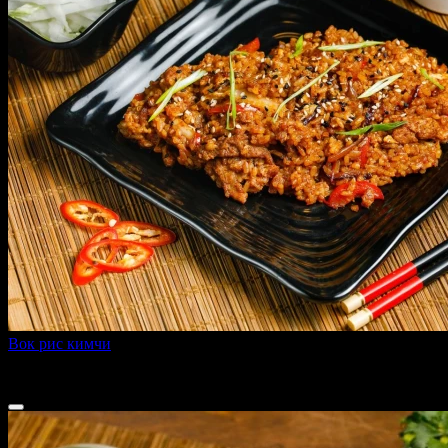
Вок рис кимчи
360 г
309 ₽