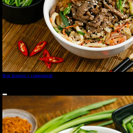
Вок Бонито с говядиной
330 г
339 ₽