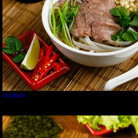
Суп Фо бо
450 г
339 ₽
Раскупили