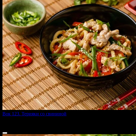
Вок 123. Терияки со свининой
290 г
289 ₽