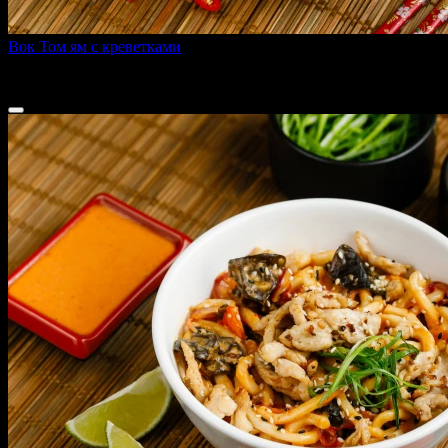
Вок Том ям с креветками
340 г
360 ₽