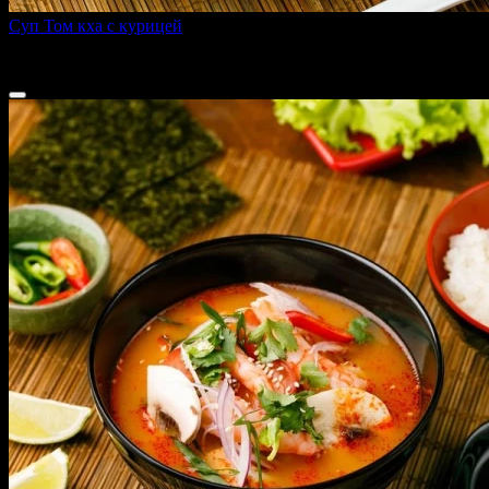
Суп Том кха с курицей
440 г
299 ₽